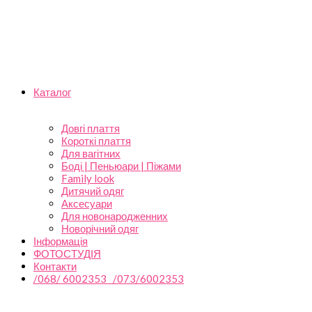
Каталог
Довгі плаття
Короткі плаття
Для вагітних
Боді | Пеньюари | Піжами
Family look
Дитячий одяг
Аксесуари
Для новонародженних
Новорічний одяг
Інформація
ФОТОСТУДІЯ
Контакти
/068/ 6002353 /073/6002353