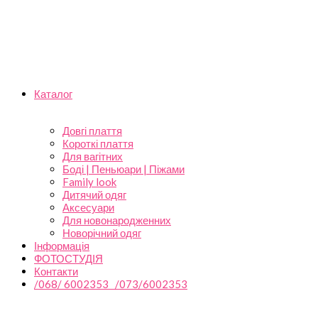
Каталог
Довгі плаття
Короткі плаття
Для вагітних
Боді | Пеньюари | Піжами
Family look
Дитячий одяг
Аксесуари
Для новонародженних
Новорічний одяг
Інформація
ФОТОСТУДІЯ
Контакти
/068/ 6002353 /073/6002353