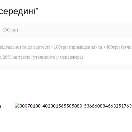
середині*
 +300грн)
відуально) та до вартості +100грн (приміщення) та +400грн (вули
та 20% на третю (уточнюйте у менеджера)