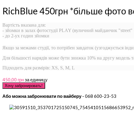
RichBlue 450грн *більше фото в
Вартість вказана для:
- зйомки в залах фотостудії PLAY (вуличний майданчик "street"
- до 2-ух годин зйомки
Якщо за межами студії, то потрібен завдаток (узгоджується інди
Для більшості нарядів може бути знижка 10% на другу модель 
Підходить для размірів: XS, S, M, L
450,00 грн
за единицу
Або можна забронювати по вайберу -
068 600-23-53