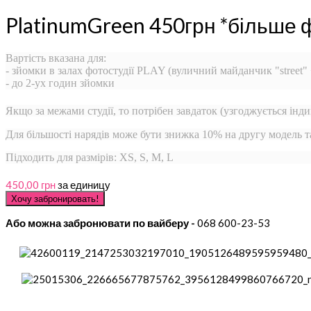
PlatinumGreen 450грн *більше 
Вартість вказана для:
- зйомки в залах фотостудії PLAY (вуличний майданчик "street"
- до 2-ух годин зйомки
Якщо за межами студії, то потрібен завдаток (узгоджується інди
Для більшості нарядів може бути знижка 10% на другу модель 
Підходить для размірів: XS, S, M, L
450,00 грн
за единицу
Або можна забронювати по вайберу -
068 600-23-53