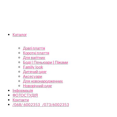
Каталог
Довгі плаття
Короткі плаття
Для вагітних
Боді | Пеньюари | Піжами
Family look
Дитячий одяг
Аксесуари
Для новонародженних
Новорічний одяг
Інформація
ФОТОСТУДІЯ
Контакти
/068/ 6002353 /073/6002353