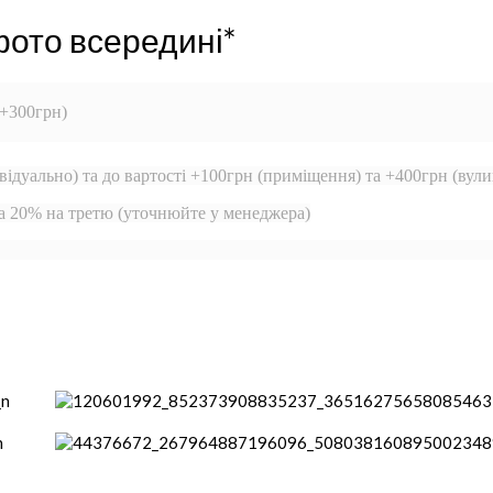
фото всередині*
 +300грн)
відуально) та до вартості +100грн (приміщення) та +400грн (вули
та 20% на третю (уточнюйте у менеджера)