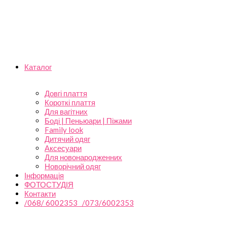
Каталог
Довгі плаття
Короткі плаття
Для вагітних
Боді | Пеньюари | Піжами
Family look
Дитячий одяг
Аксесуари
Для новонародженних
Новорічний одяг
Інформація
ФОТОСТУДІЯ
Контакти
/068/ 6002353 /073/6002353