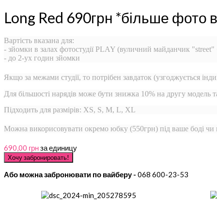
Long Red 690грн *більше фото 
Вартість вказана для:
- зйомки в залах фотостудії PLAY (вуличний майданчик "street"
- до 2-ух годин зйомки
Якщо за межами студії, то потрібен завдаток (узгоджується інди
Для більшості нарядів може бути знижка 10% на другу модель 
Підходить для размірів: XS, S, M, L, XL
Можна викорисовувати окремо юбку (550грн) під ваше боді чи 
690,00 грн
за единицу
Або можна забронювати по вайберу -
068 600-23-53