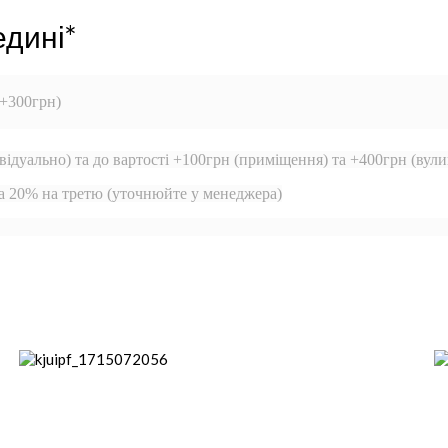
едині*
 +300грн)
відуально) та до вартості +100грн (приміщення) та +400грн (вули
та 20% на третю (уточнюйте у менеджера)