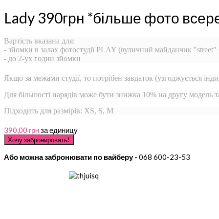
Lady 390грн *більше фото всер
Вартість вказана для:
- зйомки в залах фотостудії PLAY (вуличний майданчик "street"
- до 2-ух годин зйомки
Якщо за межами студії, то потрібен завдаток (узгоджується інди
Для більшості нарядів може бути знижка 10% на другу модель 
Підходить для размірів: XS, S, M
390,00 грн
за единицу
Або можна забронювати по вайберу -
068 600-23-53