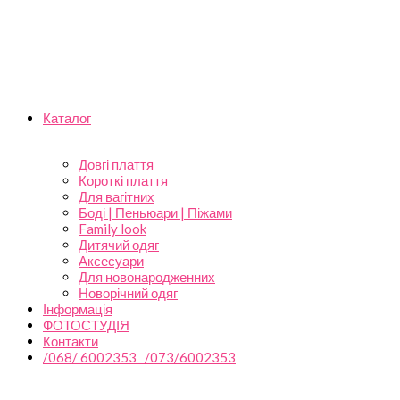
Каталог
Довгі плаття
Короткі плаття
Для вагітних
Боді | Пеньюари | Піжами
Family look
Дитячий одяг
Аксесуари
Для новонародженних
Новорічний одяг
Інформація
ФОТОСТУДІЯ
Контакти
/068/ 6002353 /073/6002353