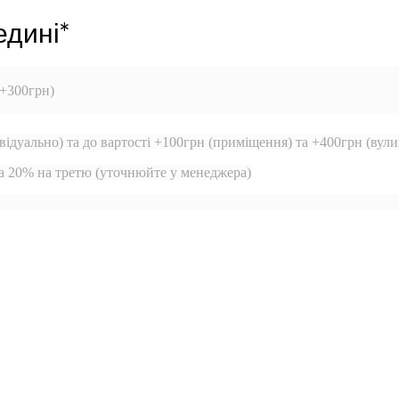
едині*
 +300грн)
відуально) та до вартості +100грн (приміщення) та +400грн (вули
та 20% на третю (уточнюйте у менеджера)