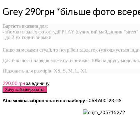
Grey 290грн *більше фото всер
Вартість вказана для:
- зйомки в залах фотостудії PLAY (вуличний майданчик "street"
- до 2-ух годин зйомки
Якщо за межами студії, то потрібен завдаток (узгоджується інди
Для більшості нарядів може бути знижка 10% на другу модель 
Підходить для размірів: XS, S, M, L, XL
290,00 грн
за единицу
Або можна забронювати по вайберу -
068 600-23-53