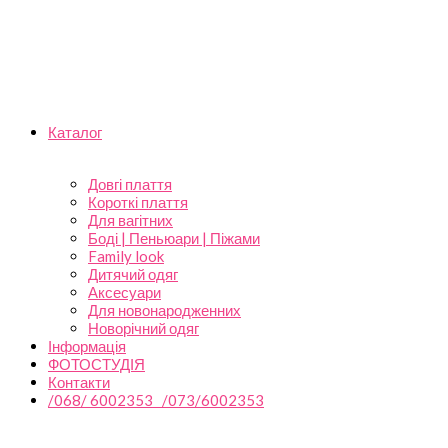
Каталог
Довгі плаття
Короткі плаття
Для вагітних
Боді | Пеньюари | Піжами
Family look
Дитячий одяг
Аксесуари
Для новонародженних
Новорічний одяг
Інформація
ФОТОСТУДІЯ
Контакти
/068/ 6002353 /073/6002353