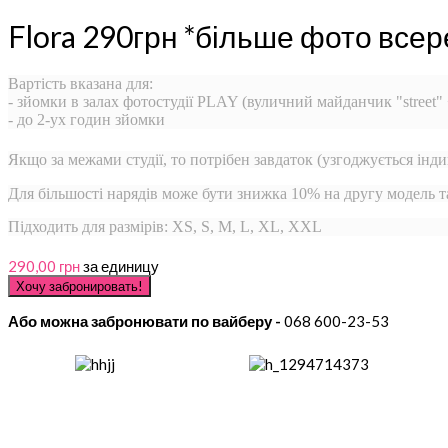
Flora 290грн *більше фото всер
Вартість вказана для:
- зйомки в залах фотостудії PLAY (вуличний майданчик "street"
- до 2-ух годин зйомки
Якщо за межами студії, то потрібен завдаток (узгоджується інди
Для більшості нарядів може бути знижка 10% на другу модель 
Підходить для размірів: XS, S, M, L, XL, XXL
290,00 грн
за единицу
Або можна забронювати по вайберу -
068 600-23-53