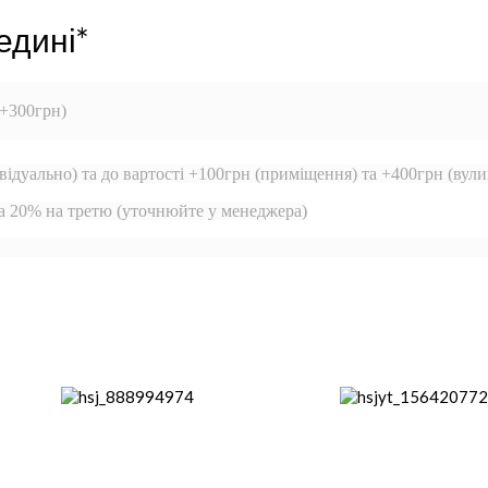
едині*
 +300грн)
відуально) та до вартості +100грн (приміщення) та +400грн (вули
та 20% на третю (уточнюйте у менеджера)