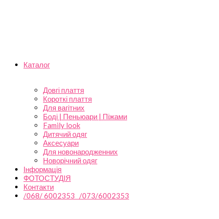
Каталог
Довгі плаття
Короткі плаття
Для вагітних
Боді | Пеньюари | Піжами
Family look
Дитячий одяг
Аксесуари
Для новонародженних
Новорічний одяг
Інформація
ФОТОСТУДІЯ
Контакти
/068/ 6002353 /073/6002353