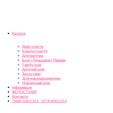
Каталог
Довгі плаття
Короткі плаття
Для вагітних
Боді | Пеньюари | Піжами
Family look
Дитячий одяг
Аксесуари
Для новонародженних
Новорічний одяг
Інформація
ФОТОСТУДІЯ
Контакти
/068/ 6002353 /073/6002353