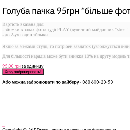
Голуба пачка 95грн *більше фо
Вартість вказана для:
- зйомки в залах фотостудії PLAY (вуличний майданчик "street"
- до 2-ух годин зйомки
Якщо за межами студії, то потрібен завдаток (узгоджується інди
Для більшості нарядів може бути знижка 10% на другу модель 
95,00 грн
за единицу
Або можна забронювати по вайберу -
068 600-23-53
...
Copyright © VIPDress - аренда одежды для фотосессии