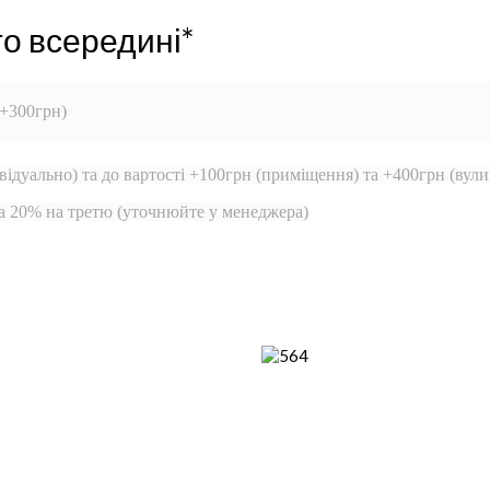
то всередині*
 +300грн)
відуально) та до вартості +100грн (приміщення) та +400грн (вули
та 20% на третю (уточнюйте у менеджера)