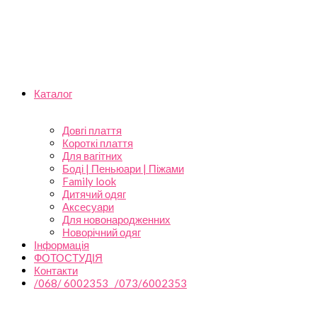
Каталог
Довгі плаття
Короткі плаття
Для вагітних
Боді | Пеньюари | Піжами
Family look
Дитячий одяг
Аксесуари
Для новонародженних
Новорічний одяг
Інформація
ФОТОСТУДІЯ
Контакти
/068/ 6002353 /073/6002353