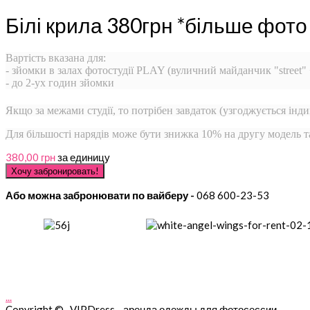
Білі крила 380грн *більше фото
Вартість вказана для:
- зйомки в залах фотостудії PLAY (вуличний майданчик "street"
- до 2-ух годин зйомки
Якщо за межами студії, то потрібен завдаток (узгоджується інди
Для більшості нарядів може бути знижка 10% на другу модель 
380,00 грн
за единицу
Або можна забронювати по вайберу -
068 600-23-53
...
Copyright © VIPDress - аренда одежды для фотосессии