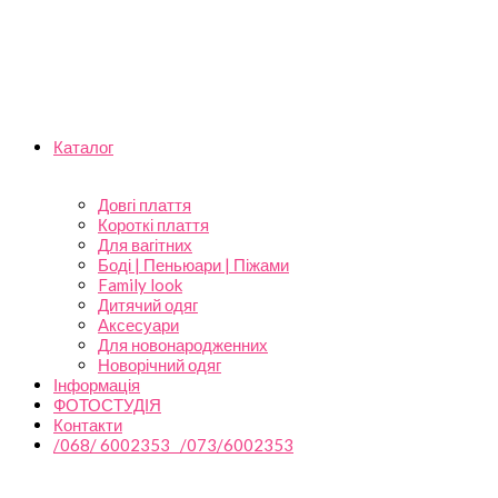
Каталог
Довгі плаття
Короткі плаття
Для вагітних
Боді | Пеньюари | Піжами
Family look
Дитячий одяг
Аксесуари
Для новонародженних
Новорічний одяг
Інформація
ФОТОСТУДІЯ
Контакти
/068/ 6002353 /073/6002353