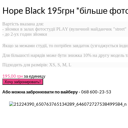
Hope Black 195грн *більше фот
Вартість вказана для:
- зйомки в залах фотостудії PLAY (вуличний майданчик "street"
- до 2-ух годин зйомки
Якщо за межами студії, то потрібен завдаток (узгоджується інди
Для більшості нарядів може бути знижка 10% на другу модель 
Підходить для размірів: XS, S, M, L
195,00 грн
за единицу
Або можна забронювати по вайберу -
068 600-23-53