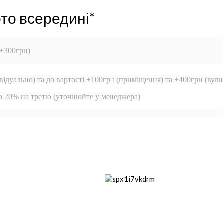
то всередині*
 +300грн)
відуально) та до вартості +100грн (приміщення) та +400грн (вули
та 20% на третю (уточнюйте у менеджера)