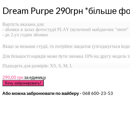
Dream Purpe 290грн *більше фо
Вартість вказана для:
- зйомки в залах фотостудії PLAY (вуличний майданчик "street"
- до 2-ух годин зйомки
Якщо за межами студії, то потрібен завдаток (узгоджується інди
Для більшості нарядів може бути знижка 10% на другу модель 
Підходить для размірів: XS, S, M, L
290,00 грн
за единицу
Або можна забронювати по вайберу -
068 600-23-53