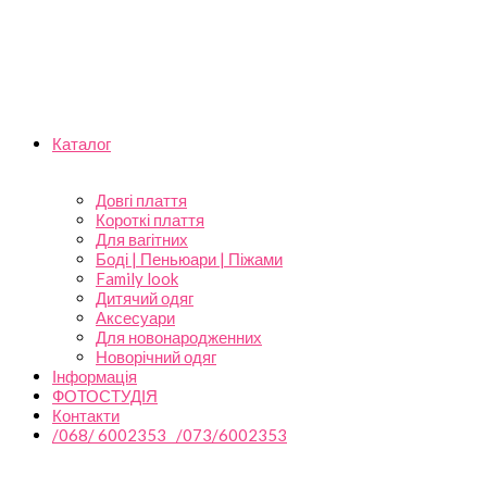
Каталог
Довгі плаття
Короткі плаття
Для вагітних
Боді | Пеньюари | Піжами
Family look
Дитячий одяг
Аксесуари
Для новонародженних
Новорічний одяг
Інформація
ФОТОСТУДІЯ
Контакти
/068/ 6002353 /073/6002353