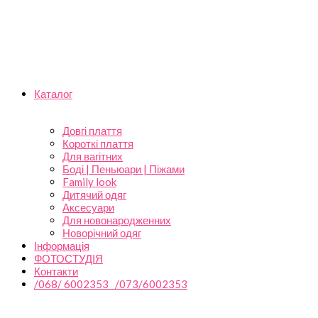
Каталог
Довгі плаття
Короткі плаття
Для вагітних
Боді | Пеньюари | Піжами
Family look
Дитячий одяг
Аксесуари
Для новонародженних
Новорічний одяг
Інформація
ФОТОСТУДІЯ
Контакти
/068/ 6002353 /073/6002353