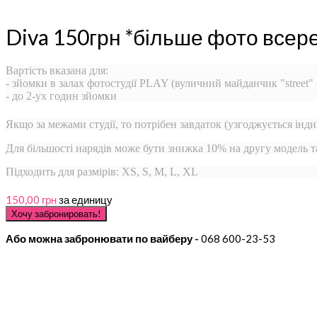
Diva 150грн *більше фото всер
Вартість вказана для:
- зйомки в залах фотостудії PLAY (вуличний майданчик "street"
- до 2-ух годин зйомки
Якщо за межами студії, то потрібен завдаток (узгоджується інди
Для більшості нарядів може бути знижка 10% на другу модель 
Підходить для размірів: XS, S, M, L, XL
150,00 грн
за единицу
Або можна забронювати по вайберу -
068 600-23-53
...