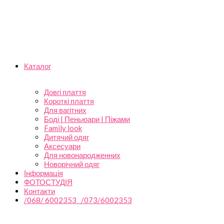
Каталог
Довгі плаття
Короткі плаття
Для вагітних
Боді | Пеньюари | Піжами
Family look
Дитячий одяг
Аксесуари
Для новонародженних
Новорічний одяг
Інформація
ФОТОСТУДІЯ
Контакти
/068/ 6002353 /073/6002353