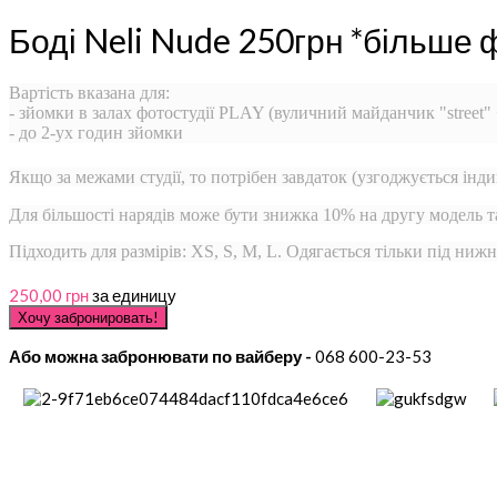
Боді Neli Nude 250грн *більше 
Вартість вказана для:
- зйомки в залах фотостудії PLAY (вуличний майданчик "street"
- до 2-ух годин зйомки
Якщо за межами студії, то потрібен завдаток (узгоджується інди
Для більшості нарядів може бути знижка 10% на другу модель 
Підходить для размірів: XS, S, M, L. Одягається тільки під ниж
250,00 грн
за единицу
Або можна забронювати по вайберу -
068 600-23-53