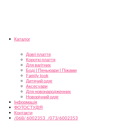
Каталог
Довгі плаття
Короткі плаття
Для вагітних
Боді | Пеньюари | Піжами
Family look
Дитячий одяг
Аксесуари
Для новонародженних
Новорічний одяг
Інформація
ФОТОСТУДІЯ
Контакти
/068/ 6002353 /073/6002353