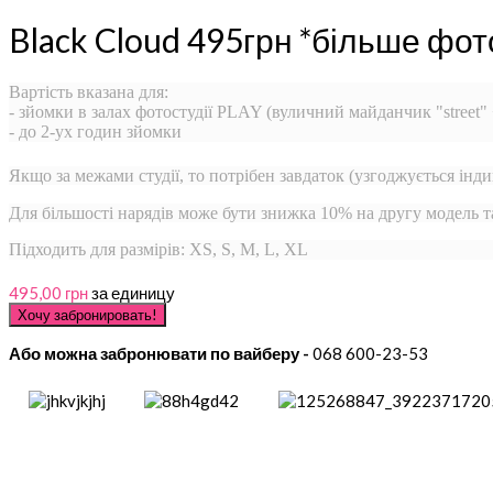
Black Cloud 495грн *більше фот
Вартість вказана для:
- зйомки в залах фотостудії PLAY (вуличний майданчик "street"
- до 2-ух годин зйомки
Якщо за межами студії, то потрібен завдаток (узгоджується інди
Для більшості нарядів може бути знижка 10% на другу модель 
Підходить для размірів: XS, S, M, L, XL
495,00 грн
за единицу
Або можна забронювати по вайберу -
068 600-23-53