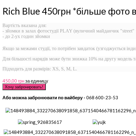
Rich Blue 450грн *більше фото 
Вартість вказана для:
- зйомки в залах фотостудії PLAY (вуличний майданчик "street"
- до 2-ух годин зйомки
Якщо за межами студії, то потрібен завдаток (узгоджується інди
Для більшості нарядів може бути знижка 10% на другу модель 
Підходить для размірів: XS, S, M, L.
450,00 грн
за единицу
Або можна забронювати по вайберу -
068 600-23-53