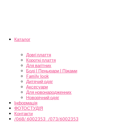
Каталог
Довгі плаття
Короткі плаття
Для вагітних
Боді | Пеньюари | Піжами
Family look
Дитячий одяг
Аксесуари
Для новонародженних
Новорічний одяг
Інформація
ФОТОСТУДІЯ
Контакти
/068/ 6002353 /073/6002353