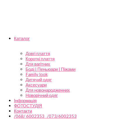
Каталог
Довгі плаття
Короткі плаття
Для вагітних
Боді | Пеньюари | Піжами
Family look
Дитячий одяг
Аксесуари
Для новонародженних
Новорічний одяг
Інформація
ФОТОСТУДІЯ
Контакти
/068/ 6002353 /073/6002353