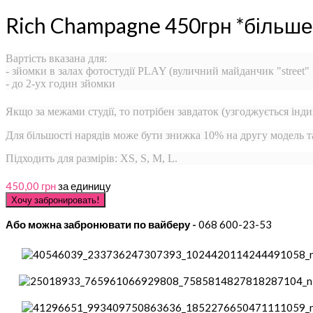
Rich Champagne 450грн *більше
Вартість вказана для:
- зйомки в залах фотостудії PLAY (вуличний майданчик "street"
- до 2-ух годин зйомки
Якщо за межами студії, то потрібен завдаток (узгоджується інди
Для більшості нарядів може бути знижка 10% на другу модель 
Підходить для размірів: XS, S, M, L.
450,00 грн
за единицу
Або можна забронювати по вайберу -
068 600-23-53