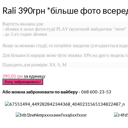
Rali 390грн *більше фото всере
Вартість вказана для:
- зйомки в залах фотостудії PLAY (вуличний майданчик "street"
- до 2-ух годин зйомки
Якщо за межами студії, то потрібен завдаток (узгоджується інди
Для більшості нарядів може бути знижка 10% на другу модель 
Підходить для размірів: XS, S, M
390,00 грн
за единицу
Або можна забронювати по вайберу -
068 600-23-53