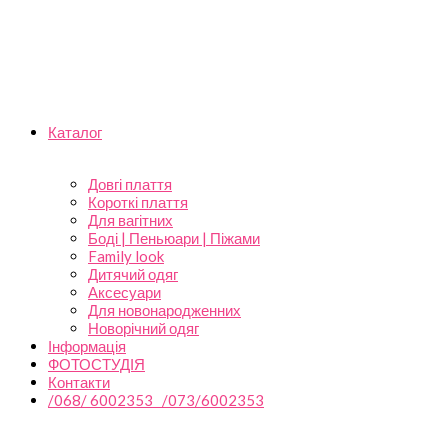
Каталог
Довгі плаття
Короткі плаття
Для вагітних
Боді | Пеньюари | Піжами
Family look
Дитячий одяг
Аксесуари
Для новонародженних
Новорічний одяг
Інформація
ФОТОСТУДІЯ
Контакти
/068/ 6002353 /073/6002353