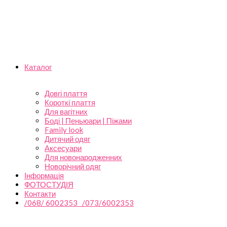
Каталог
Довгі плаття
Короткі плаття
Для вагітних
Боді | Пеньюари | Піжами
Family look
Дитячий одяг
Аксесуари
Для новонародженних
Новорічний одяг
Інформація
ФОТОСТУДІЯ
Контакти
/068/ 6002353 /073/6002353