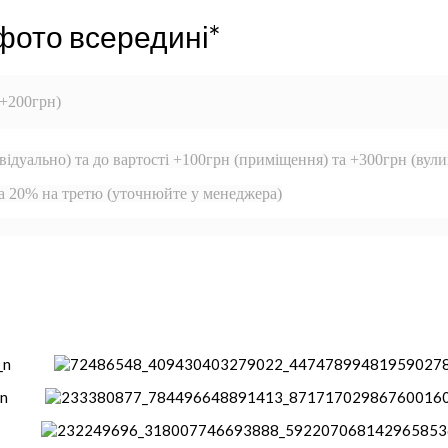
фото всередині*
 +200грн)
відуально) та до вартості +100грн (приміщення) та +300грн (вули
та 20% на третю (уточнюйте у менеджера)