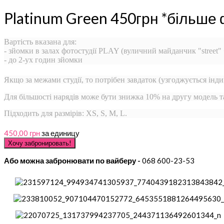
Platinum Green 450грн *більше 
Вартість вказана для:
- зйомки в залах фотостудії PLAY (вуличний майданчик "street"
- до 2-ух годин зйомки
Якщо за межами студії, то потрібен завдаток (узгоджується інди
Для більшості нарядів може бути знижка 10% на другу модель 
Підходить для размірів: XS, S, M, L.
450,00 грн
за единицу
Або можна забронювати по вайберу -
068 600-23-53