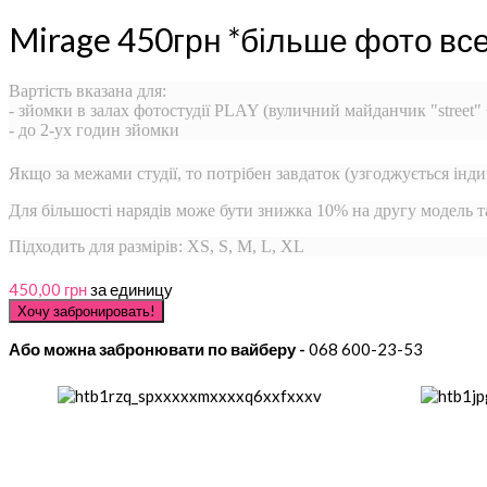
Mirage 450грн *більше фото вс
Вартість вказана для:
- зйомки в залах фотостудії PLAY (вуличний майданчик "street"
- до 2-ух годин зйомки
Якщо за межами студії, то потрібен завдаток (узгоджується інди
Для більшості нарядів може бути знижка 10% на другу модель 
Підходить для размірів: XS, S, M, L, XL
450,00 грн
за единицу
Або можна забронювати по вайберу -
068 600-23-53