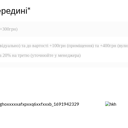
ередині*
 +300грн)
відуально) та до вартості +100грн (приміщення) та +400грн (вули
та 20% на третю (уточнюйте у менеджера)