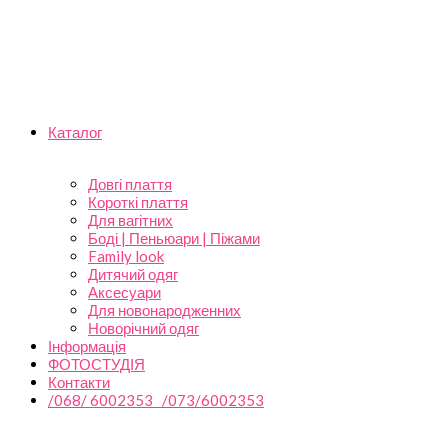
Каталог
Довгі плаття
Короткі плаття
Для вагітних
Боді | Пеньюари | Піжами
Family look
Дитячий одяг
Аксесуари
Для новонародженних
Новорічний одяг
Інформація
ФОТОСТУДІЯ
Контакти
/068/ 6002353 /073/6002353