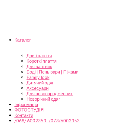
Каталог
Довгі плаття
Короткі плаття
Для вагітних
Боді | Пеньюари | Піжами
Family look
Дитячий одяг
Аксесуари
Для новонародженних
Новорічний одяг
Інформація
ФОТОСТУДІЯ
Контакти
/068/ 6002353 /073/6002353