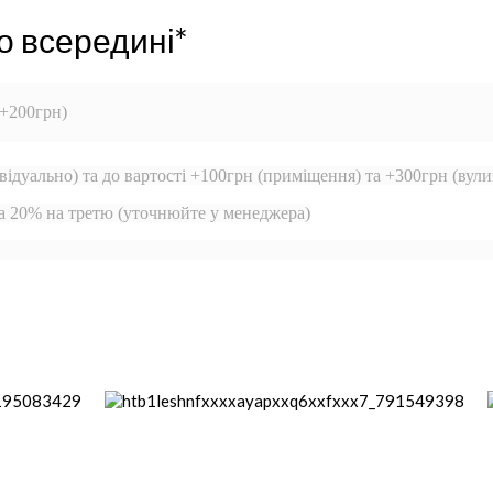
о всередині*
 +200грн)
відуально) та до вартості +100грн (приміщення) та +300грн (вули
та 20% на третю (уточнюйте у менеджера)