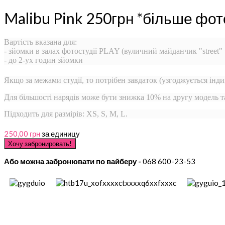
Malibu Pink 250грн *більше фот
Вартість вказана для:
- зйомки в залах фотостудії PLAY (вуличний майданчик "street"
- до 2-ух годин зйомки
Якщо за межами студії, то потрібен завдаток (узгоджується інди
Для більшості нарядів може бути знижка 10% на другу модель 
Підходить для размірів: XS, S, M, L.
250,00 грн
за единицу
Або можна забронювати по вайберу -
068 600-23-53