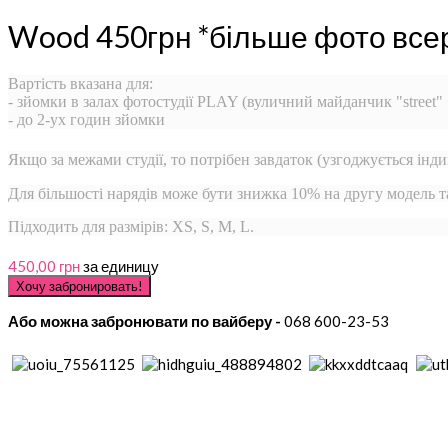
Wood 450грн *більше фото все
Вартість вказана для:
- зйомки в залах фотостудії PLAY (вуличний майданчик "street"
- до 2-ух годин зйомки
Якщо за межами студії, то потрібен завдаток (узгоджується інди
Для більшості нарядів може бути знижка 10% на другу модель 
Підходить для размірів: XS, S, M, L.
450,00 грн
за единицу
Або можна забронювати по вайберу -
068 600-23-53