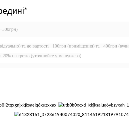
редині*
 +300грн)
відуально) та до вартості +100грн (приміщення) та +400грн (вули
та 20% на третю (уточнюйте у менеджера)