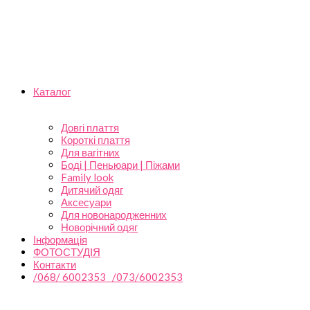
Каталог
Довгі плаття
Короткі плаття
Для вагітних
Боді | Пеньюари | Піжами
Family look
Дитячий одяг
Аксесуари
Для новонародженних
Новорічний одяг
Інформація
ФОТОСТУДІЯ
Контакти
/068/ 6002353 /073/6002353