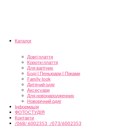
Каталог
Довгі плаття
Короткі плаття
Для вагітних
Боді | Пеньюари | Піжами
Family look
Дитячий одяг
Аксесуари
Для новонародженних
Новорічний одяг
Інформація
ФОТОСТУДІЯ
Контакти
/068/ 6002353 /073/6002353