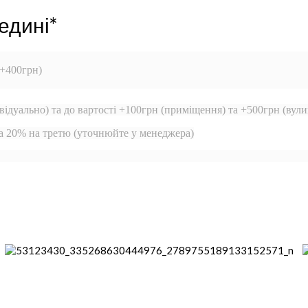
едині*
 +400грн)
відуально) та до вартості +100грн (приміщення) та +500грн (вули
та 20% на третю (уточнюйте у менеджера)