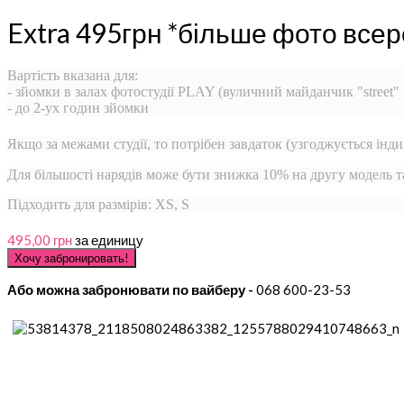
Extra 495грн *більше фото всер
Вартість вказана для:
- зйомки в залах фотостудії PLAY (вуличний майданчик "street"
- до 2-ух годин зйомки
Якщо за межами студії, то потрібен завдаток (узгоджується інди
Для більшості нарядів може бути знижка 10% на другу модель 
Підходить для размірів: XS, S
495,00 грн
за единицу
Або можна забронювати по вайберу -
068 600-23-53