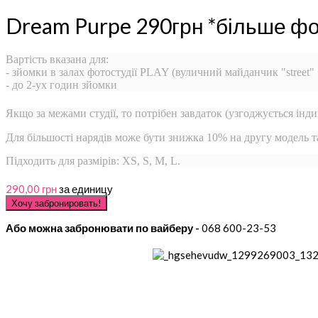
Dream Purpe 290грн *більше фо
Вартість вказана для:
- зйомки в залах фотостудії PLAY (вуличний майданчик "street"
- до 2-ух годин зйомки
Якщо за межами студії, то потрібен завдаток (узгоджується інди
Для більшості нарядів може бути знижка 10% на другу модель 
Підходить для размірів: XS, S, M, L.
290,00 грн
за единицу
Або можна забронювати по вайберу -
068 600-23-53