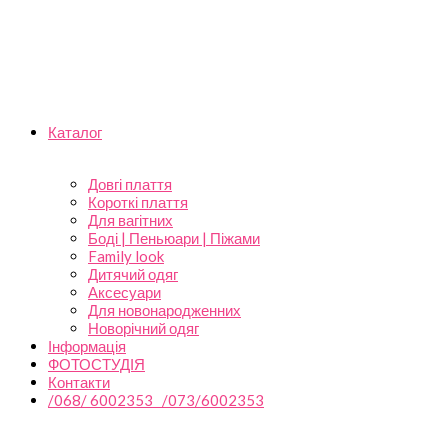
Каталог
Довгі плаття
Короткі плаття
Для вагітних
Боді | Пеньюари | Піжами
Family look
Дитячий одяг
Аксесуари
Для новонародженних
Новорічний одяг
Інформація
ФОТОСТУДІЯ
Контакти
/068/ 6002353 /073/6002353