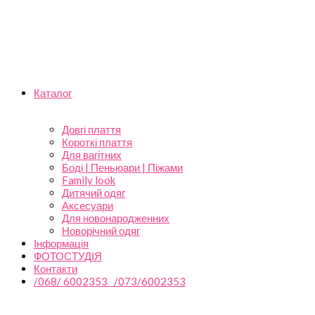
Каталог
Довгі плаття
Короткі плаття
Для вагітних
Боді | Пеньюари | Піжами
Family look
Дитячий одяг
Аксесуари
Для новонародженних
Новорічний одяг
Інформація
ФОТОСТУДІЯ
Контакти
/068/ 6002353 /073/6002353