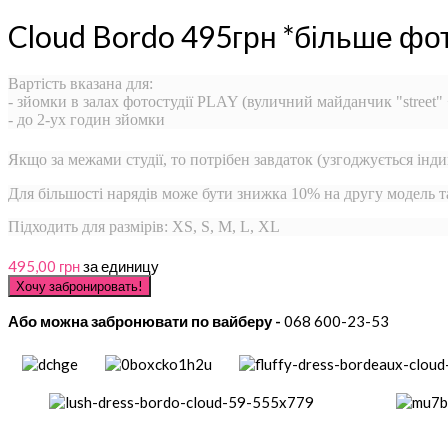
Cloud Bordo 495грн *більше фо
Вартість вказана для:
- зйомки в залах фотостудії PLAY (вуличний майданчик "street"
- до 2-ух годин зйомки
Якщо за межами студії, то потрібен завдаток (узгоджується інди
Для більшості нарядів може бути знижка 10% на другу модель 
Підходить для размірів: XS, S, M, L, XL
495,00 грн
за единицу
Або можна забронювати по вайберу -
068 600-23-53