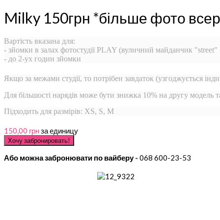
Milky 150грн *більше фото всер
Вартість вказана для:
- зйомки в залах фотостудії PLAY (вуличний майданчик "street"
- до 2-ух годин зйомки
Якщо за межами студії, то потрібен завдаток (узгоджується інди
Для більшості нарядів може бути знижка 10% на другу модель 
Підходить для размірів: XS, S, M
150,00 грн
за единицу
Або можна забронювати по вайберу -
068 600-23-53