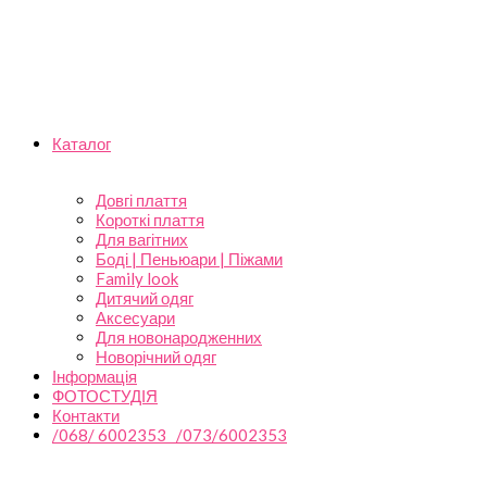
Каталог
Довгі плаття
Короткі плаття
Для вагітних
Боді | Пеньюари | Піжами
Family look
Дитячий одяг
Аксесуари
Для новонародженних
Новорічний одяг
Інформація
ФОТОСТУДІЯ
Контакти
/068/ 6002353 /073/6002353