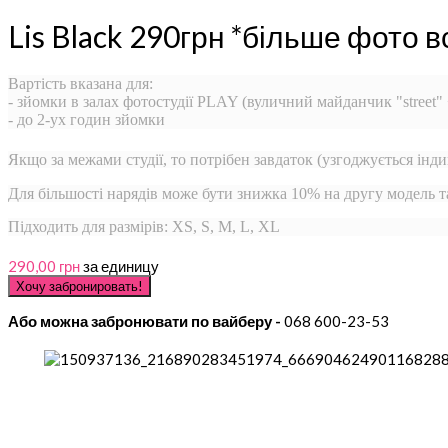
Lis Black 290грн *більше фото 
Вартість вказана для:
- зйомки в залах фотостудії PLAY (вуличний майданчик "street"
- до 2-ух годин зйомки
Якщо за межами студії, то потрібен завдаток (узгоджується інди
Для більшості нарядів може бути знижка 10% на другу модель 
Підходить для размірів: XS, S, M, L, XL
290,00 грн
за единицу
Або можна забронювати по вайберу -
068 600-23-53