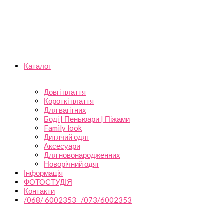
Каталог
Довгі плаття
Короткі плаття
Для вагітних
Боді | Пеньюари | Піжами
Family look
Дитячий одяг
Аксесуари
Для новонародженних
Новорічний одяг
Інформація
ФОТОСТУДІЯ
Контакти
/068/ 6002353 /073/6002353