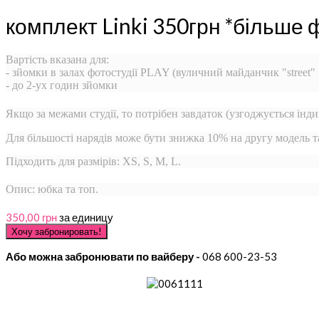
комплект Linki 350грн *більше 
Вартість вказана для:
- зйомки в залах фотостудії PLAY (вуличний майданчик "street"
- до 2-ух годин зйомки
Якщо за межами студії, то потрібен завдаток (узгоджується інди
Для більшості нарядів може бути знижка 10% на другу модель 
Підходить для размірів: XS, S, M, L.
Опис: юбка та топ.
350,00 грн
за единицу
Або можна забронювати по вайберу -
068 600-23-53