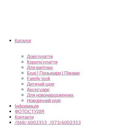
Каталог
Довгі плаття
Короткі плаття
Для вагітних
Боді | Пеньюари | Піжами
Family look
Дитячий одяг
Аксесуари
Для новонародженних
Новорічний одяг
Інформація
ФОТОСТУДІЯ
Контакти
/068/ 6002353 /073/6002353