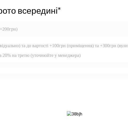
фото всередині*
 +200грн)
відуально) та до вартості +100грн (приміщення) та +300грн (вули
та 20% на третю (уточнюйте у менеджера)