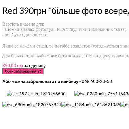
Red 390грн *більше фото всере
Вартість вказана для:
- зйомки в залах фотостудії PLAY (вуличний майданчик "street"
- до 2-ух годин зйомки
Якщо за межами студії, то потрібен завдаток (узгоджується інди
Для більшості нарядів може бути знижка 10% на другу модель т
390,00 грн
за единицу
Або можна забронювати по вайберу -
068 600-23-53