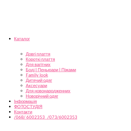
Каталог
Довгі плаття
Короткі плаття
Для вагітних
Боді | Пеньюари | Піжами
Family look
Дитячий одяг
Аксесуари
Для новонародженних
Новорічний одяг
Інформація
ФОТОСТУДІЯ
Контакти
/068/ 6002353 /073/6002353