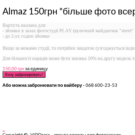
Almaz 150грн *більше фото все
Вартість вказана для:
- зйомки в залах фотостудії PLAY (вуличний майданчик "street"
- до 2-ух годин зйомки
Якщо за межами студії, то потрібен завдаток (узгоджується інди
Для більшості нарядів може бути знижка 10% на другу модель т
150,00 грн
за единицу
Або можна забронювати по вайберу -
068 600-23-53
...
Copyright © VIPDress - аренда одежды для фотосессии