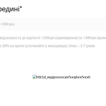
редині*
 +200грн)
відуально) та до вартості +100грн (приміщення) та +300грн (вули
а 20% на третю (уточнюйте у менеджера). Опис - 2-7 років