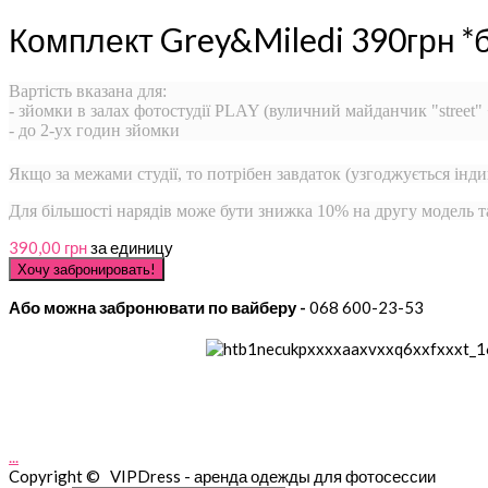
Комплект Grey&Miledi 390грн *
Вартість вказана для:
- зйомки в залах фотостудії PLAY (вуличний майданчик "street"
- до 2-ух годин зйомки
Якщо за межами студії, то потрібен завдаток (узгоджується інди
Для більшості нарядів може бути знижка 10% на другу модель 
390,00 грн
за единицу
Або можна забронювати по вайберу -
068 600-23-53
...
Copyright © VIPDress - аренда одежды для фотосессии