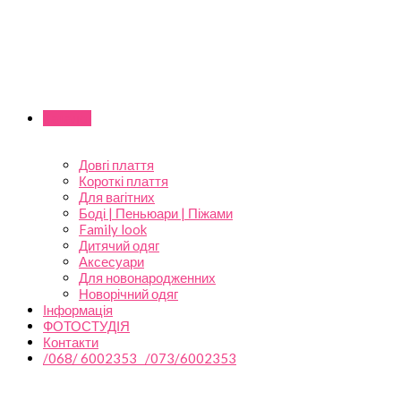
Каталог
Довгі плаття
Короткі плаття
Для вагітних
Боді | Пеньюари | Піжами
Family look
Дитячий одяг
Аксесуари
Для новонародженних
Новорічний одяг
Інформація
ФОТОСТУДІЯ
Контакти
/068/ 6002353 /073/6002353