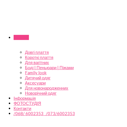
Каталог
Довгі плаття
Короткі плаття
Для вагітних
Боді | Пеньюари | Піжами
Family look
Дитячий одяг
Аксесуари
Для новонародженних
Новорічний одяг
Інформація
ФОТОСТУДІЯ
Контакти
/068/ 6002353 /073/6002353