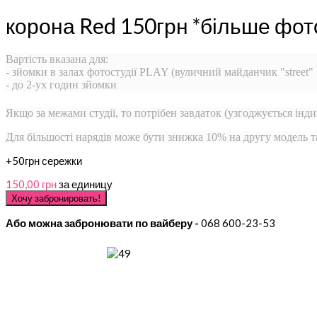
корона Red 150грн *більше фот
Вартість вказана для:
- зйомки в залах фотостудії PLAY (вуличний майданчик "street"
- до 2-ух годин зйомки
Якщо за межами студії, то потрібен завдаток (узгоджується інди
Для більшості нарядів може бути знижка 10% на другу модель 
+50грн сережки
150,00 грн
за единицу
Або можна забронювати по вайберу -
068 600-23-53