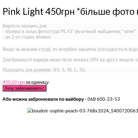
Pink Light 450грн *більше фото
Вартість вказана для:
- зйомки в залах фотостудії PLAY (вуличний майданчик "street"
- до 2-ух годин зйомки
Якщо за межами студії, то потрібен завдаток (узгоджується інди
Для більшості нарядів може бути знижка 10% на другу модель 
Підходить для размірів: XS, S, M, L, XL
450,00 грн
за единицу
Або можна забронювати по вайберу -
068 600-23-53