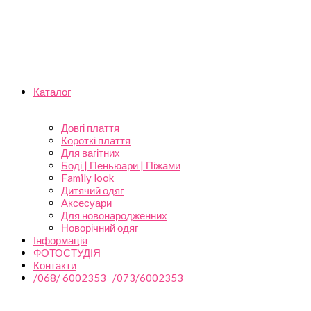
Каталог
Довгі плаття
Короткі плаття
Для вагітних
Боді | Пеньюари | Піжами
Family look
Дитячий одяг
Аксесуари
Для новонародженних
Новорічний одяг
Інформація
ФОТОСТУДІЯ
Контакти
/068/ 6002353 /073/6002353