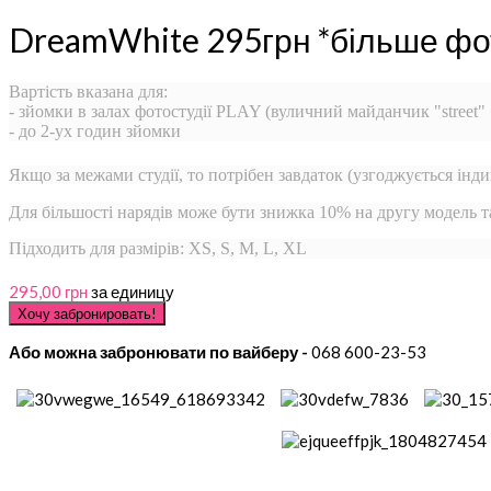
DreamWhite 295грн *більше фо
Вартість вказана для:
- зйомки в залах фотостудії PLAY (вуличний майданчик "street"
- до 2-ух годин зйомки
Якщо за межами студії, то потрібен завдаток (узгоджується інди
Для більшості нарядів може бути знижка 10% на другу модель 
Підходить для размірів: XS, S, M, L, XL
295,00 грн
за единицу
Або можна забронювати по вайберу -
068 600-23-53