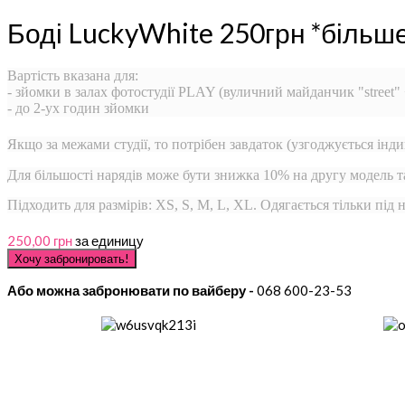
Боді LuckyWhite 250грн *більш
Вартість вказана для:
- зйомки в залах фотостудії PLAY (вуличний майданчик "street"
- до 2-ух годин зйомки
Якщо за межами студії, то потрібен завдаток (узгоджується інди
Для більшості нарядів може бути знижка 10% на другу модель 
Підходить для размірів: XS, S, M, L, XL. Одягається тільки під
250,00 грн
за единицу
Або можна забронювати по вайберу -
068 600-23-53