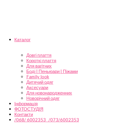
Каталог
Довгі плаття
Короткі плаття
Для вагітних
Боді | Пеньюари | Піжами
Family look
Дитячий одяг
Аксесуари
Для новонародженних
Новорічний одяг
Інформація
ФОТОСТУДІЯ
Контакти
/068/ 6002353 /073/6002353